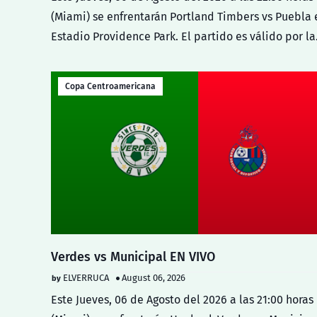
(Miami) se enfrentarán Portland Timbers vs Puebla 
Estadio Providence Park. El partido es válido por l
Copa Centroamericana
Verdes vs Municipal EN VIVO
ELVERRUCA
August 06, 2026
Este Jueves, 06 de Agosto del 2026 a las 21:00 horas