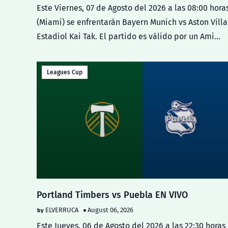
Este Viernes, 07 de Agosto del 2026 a las 08:00 hora
(Miami) se enfrentarán Bayern Munich vs Aston Villa
Estadiol Kai Tak. El partido es válido por un Ami…
Leagues Cup
Portland Timbers vs Puebla EN VIVO
ELVERRUCA
August 06, 2026
Este Jueves, 06 de Agosto del 2026 a las 22:30 horas