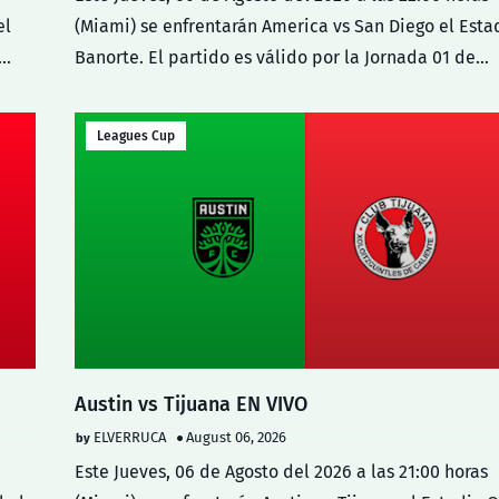
el
(Miami) se enfrentarán America vs San Diego el Esta
a…
Banorte. El partido es válido por la Jornada 01 de…
Leagues Cup
Austin vs Tijuana EN VIVO
ELVERRUCA
August 06, 2026
Este Jueves, 06 de Agosto del 2026 a las 21:00 horas