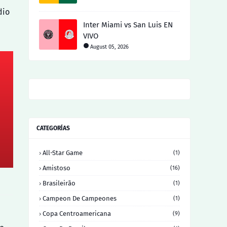
dio
Inter Miami vs San Luis EN
VIVO
August 05, 2026
CATEGORÍAS
All-Star Game
(1)
Amistoso
(16)
Brasileirão
(1)
Campeon De Campeones
(1)
Copa Centroamericana
(9)