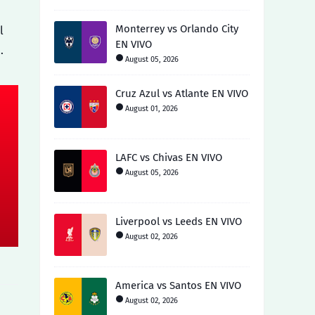
Monterrey vs Orlando City
l
EN VIVO
…
August 05, 2026
Cruz Azul vs Atlante EN VIVO
August 01, 2026
LAFC vs Chivas EN VIVO
August 05, 2026
Liverpool vs Leeds EN VIVO
August 02, 2026
America vs Santos EN VIVO
August 02, 2026