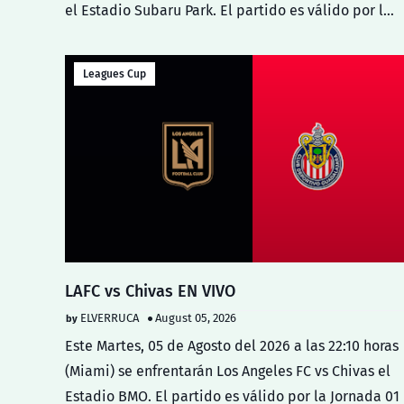
el Estadio Subaru Park. El partido es válido por l…
Leagues Cup
LAFC vs Chivas EN VIVO
ELVERRUCA
August 05, 2026
Este Martes, 05 de Agosto del 2026 a las 22:10 horas
(Miami) se enfrentarán Los Angeles FC vs Chivas el
Estadio BMO. El partido es válido por la Jornada 0