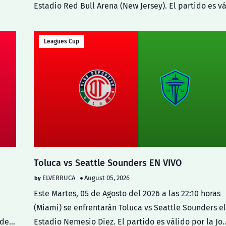
Estadio Red Bull Arena (New Jersey). El partido es v
Leagues Cup
Toluca vs Seattle Sounders EN VIVO
ELVERRUCA
August 05, 2026
Este Martes, 05 de Agosto del 2026 a las 22:10 horas
(Miami) se enfrentarán Toluca vs Seattle Sounders el
1 de…
Estadio Nemesio Diez. El partido es válido por la Jo