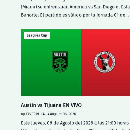
(Miami) se enfrentarán America vs San Diego el Est
Banorte. El partido es válido por la Jornada 01 de…
Leagues Cup
Austin vs Tijuana EN VIVO
ELVERRUCA
August 06, 2026
Este Jueves, 06 de Agosto del 2026 a las 21:00 horas