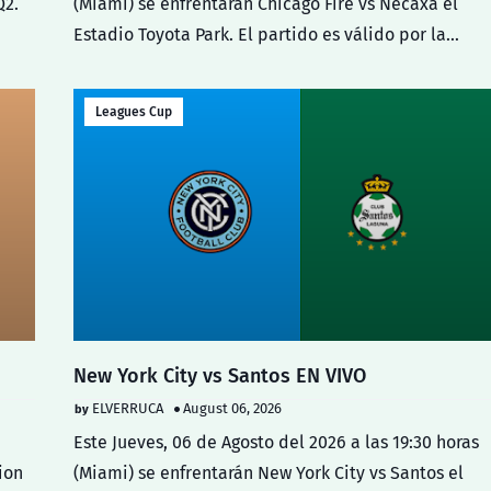
Q2.
(Miami) se enfrentarán Chicago Fire vs Necaxa el
Estadio Toyota Park. El partido es válido por la
Jornada…
Leagues Cup
New York City vs Santos EN VIVO
ELVERRUCA
August 06, 2026
Este Jueves, 06 de Agosto del 2026 a las 19:30 horas
ion
(Miami) se enfrentarán New York City vs Santos el