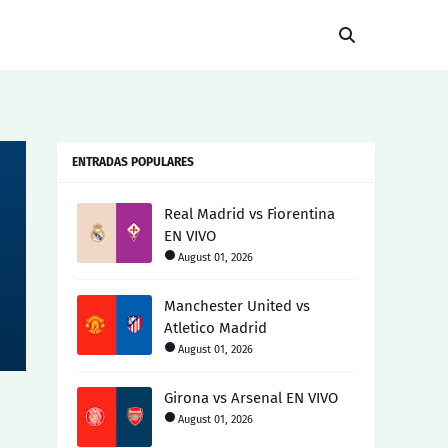
ENTRADAS POPULARES
Real Madrid vs Fiorentina
EN VIVO
August 01, 2026
Manchester United vs
Atletico Madrid
August 01, 2026
Girona vs Arsenal EN VIVO
August 01, 2026