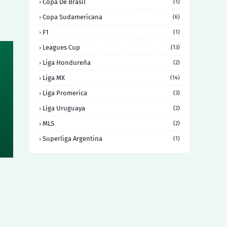
Copa De Brasil
(1)
Copa Sudamericana
(6)
F1
(1)
Leagues Cup
(13)
Liga Hondureña
(2)
Liga MX
(14)
Liga Promerica
(3)
Liga Uruguaya
(2)
MLS
(2)
Superliga Argentina
(1)