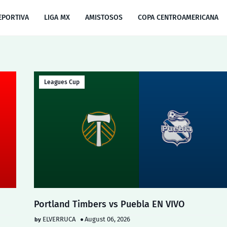
EPORTIVA
LIGA MX
AMISTOSOS
COPA CENTROAMERICANA
Leagues Cup
Portland Timbers vs Puebla EN VIVO
ELVERRUCA
August 06, 2026