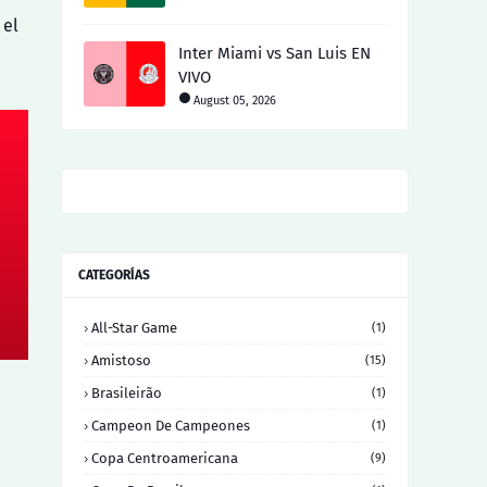
 el
Inter Miami vs San Luis EN
VIVO
August 05, 2026
CATEGORÍAS
All-Star Game
(1)
Amistoso
(15)
Brasileirão
(1)
Campeon De Campeones
(1)
Copa Centroamericana
(9)